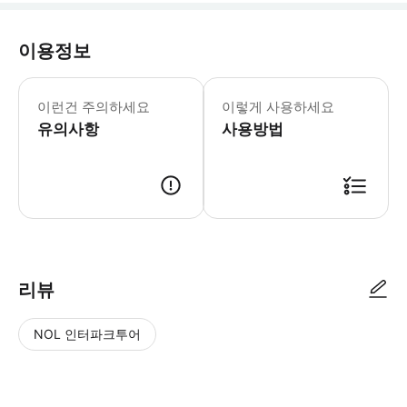
이용정보
✅ 개별 이어폰을 지참해 주세요. 개별
이런건 주의하세요
이렇게 사용하세요
유의사항
사용방법
미팅포인트에서 (바츨라프 광장 마크앤스펜서 앞) 가이드님께 성함 말씀해
리뷰
NOL 인터파크투어
NOL
별
사
에서
점
진/