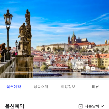
옵션예약
상품소개
이용정보
리뷰
옵션예약
다른날짜