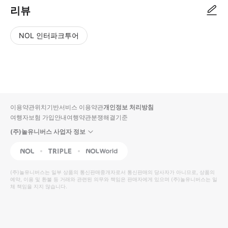
리뷰
NOL 인터파크투어
NOL
별
사
에서
점
진/
작성
높
동
된
은
영
리뷰
순
상
이용약관
위치기반서비스 이용약관
개인정보 처리방침
입니
여행자보험 가입안내
여행약관
분쟁해결기준
다.
(주)놀유니버스 사업자 정보
별
사
NOL
Triple
Interpark Global
점
진/
높
동
(주)놀유니버스
는 일부 상품의 통신판매중개자로서 통신판매의 당사자가 아니므로, 상품의
예약, 이용 및 환불 등 거래와 관련된 의무와 책임은 판매자에게 있으며
은
영
(주)놀유니버스
는 일
체 책임을 지지 않습니다.
순
상