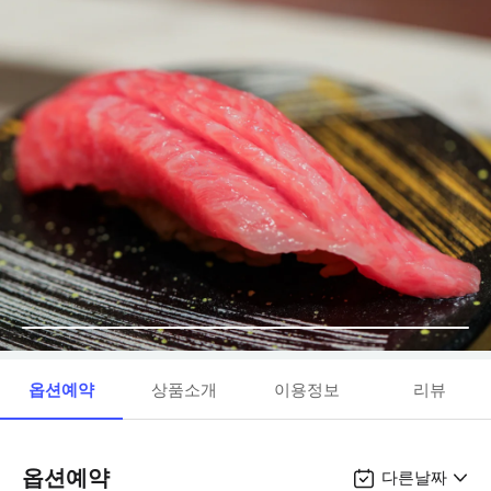
옵션예약
상품소개
이용정보
리뷰
옵션예약
다른날짜