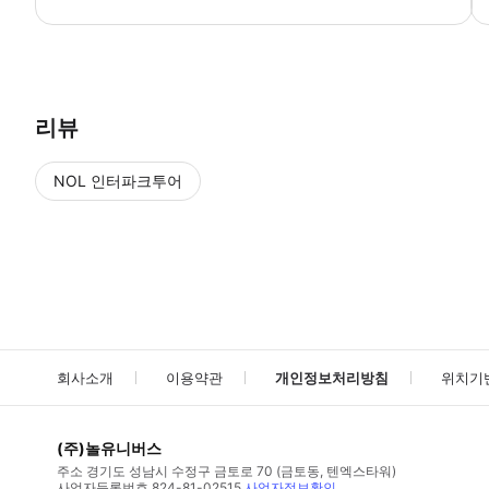
● 예약접수 후 확정이 되면 이용가능합니다. ● 바우처에 안내된 사용 
리뷰
NOL 인터파크투어
NOL
에서 작성된 리뷰 입니다.
별점 높은순
별점 높은순
회사소개
이용약관
개인정보처리방침
위치기
(주)놀유니버스
주소
경기도 성남시 수정구 금토로 70 (금토동, 텐엑스타워)
사업자등록번호
824-81-02515
사업자정보확인