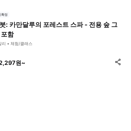
시확정
붓: 카만달루의 포레스트 스파 - 전용 숲 그
 포함
발리
체험/클래스
12,297원~