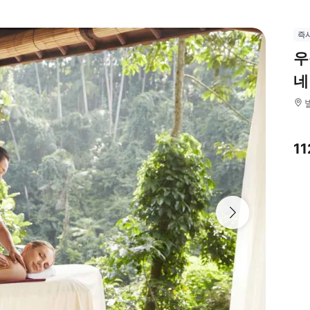
즉
우
네
1