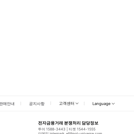
못하신 경우 고객센터로 문의해 주시기 바랍니다.
고객센터
판매안내
공지사항
Language
전자금융거래 분쟁처리 담당정보
투어 1588-3443
티켓 1544-1555
이메일 interpark_ef@nol-universe.com