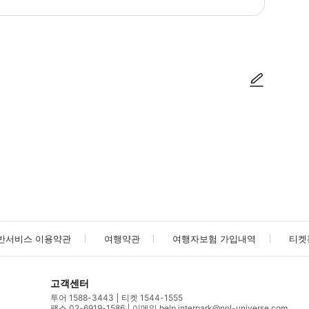
방법을 확인한 후 이용해 주시기 바랍니다. ● 48시간 이내에 바우처를 받지 
사진/동영상
사진/동영상
반서비스 이용약관
여행약관
여행자보험 가입내역
티켓
고객센터
투어 1588-3443
티켓 1544-1555
팩스 02-6919-1586
이메일 help.interpark@nol-universe.com