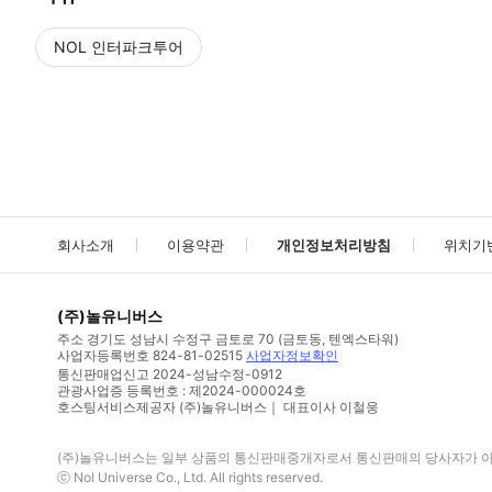
NOL 인터파크투어
NOL
에서 작성된 리뷰 입니다.
별점 높은순
별점 높은순
회사소개
이용약관
개인정보처리방침
위치기
(주)놀유니버스
주소
경기도 성남시 수정구 금토로 70 (금토동, 텐엑스타워)
사업자등록번호
824-81-02515
사업자정보확인
통신판매업신고
2024-성남수정-0912
관광사업증 등록번호 : 제2024-000024호
호스팅서비스제공자 (주)놀유니버스｜ 대표이사 이철웅
(주)놀유니버스
는 일부 상품의 통신판매중개자로서 통신판매의 당사자가 아니
ⓒ
Nol Universe Co
., Ltd. All rights reserved.