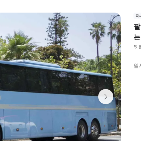
즉
팔
는
일