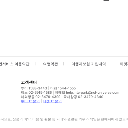
사진/동영상
사진/동영상
반서비스 이용약관
여행약관
여행자보험 가입내역
티켓
고객센터
투어 1588-3443
티켓 1544-1555
팩스 02-6919-1586
이메일 help.interpark@nol-universe.com
해외항공 02-3479-4399
국내항공 02-3479-4340
투어 1:1문의
티켓 1:1문의
므로, 상품의 예약, 이용 및 환불 등 거래와 관련된 의무와 책임은 판매자에게 있으