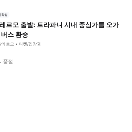
시확정
레르모 출발: 트라파니 시내 중심가를 오가
 버스 환승
팔레르모
티켓/입장권
시품절