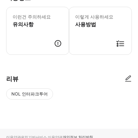
콘택트렌즈를 착용하는 경우, 착용하지 마
이런건 주의하세요
이렇게 사용하세요
유의사항
사용방법
● 예약접수 후 확정이 되면 이용가능합니다. ● 바우처에 안내된 사용 방법
리뷰
NOL 인터파크투어
NOL
별
사
에서
점
진/
작성
높
동
된
은
영
리뷰
순
상
이용약관
위치기반서비스 이용약관
개인정보 처리방침