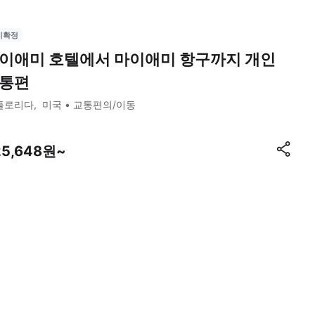
시확정
이애미 호텔에서 마이애미 항구까지 개인
통편
플로리다
미국
교통편의/이동
25,648원~