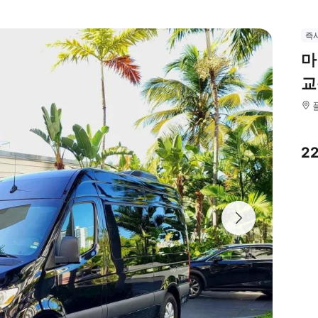
즉
마
교
2