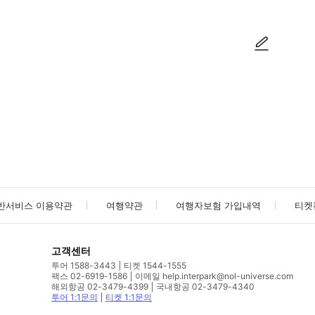
사진/동영상
사진/동영상
반서비스 이용약관
여행약관
여행자보험 가입내역
티켓
고객센터
투어 1588-3443
티켓 1544-1555
팩스 02-6919-1586
이메일 help.interpark@nol-universe.com
해외항공 02-3479-4399
국내항공 02-3479-4340
투어 1:1문의
티켓 1:1문의