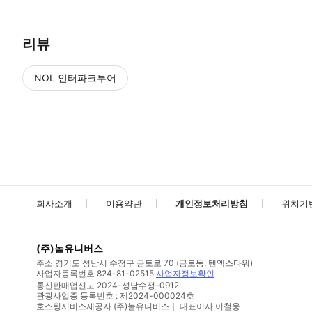
리뷰
NOL 인터파크투어
NOL
에서 작성된 리뷰 입니다.
별점 높은순
별점 높은순
회사소개
이용약관
개인정보처리방침
위치기
(주)놀유니버스
주소
경기도 성남시 수정구 금토로 70 (금토동, 텐엑스타워)
사업자등록번호
824-81-02515
사업자정보확인
통신판매업신고
2024-성남수정-0912
관광사업증 등록번호 : 제2024-000024호
호스팅서비스제공자 (주)놀유니버스｜ 대표이사 이철웅