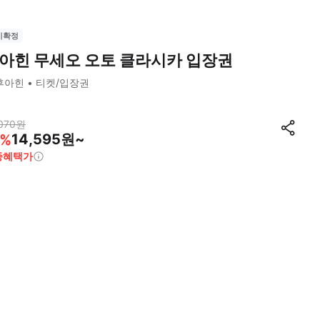
시확정
아힌 무세오 오토 클라시카 입장권
후아힌
티켓/입장권
070
원
14,595원~
%
종혜택가