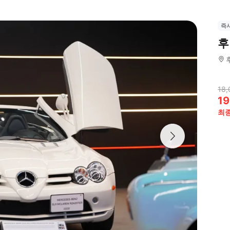
즉
후
18,
19
최