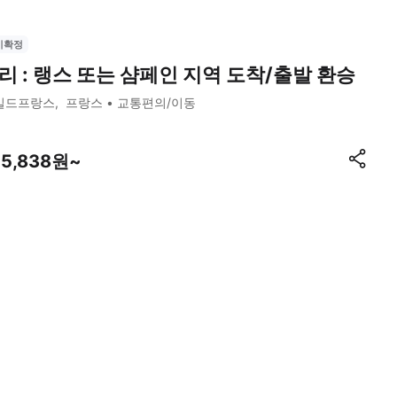
시확정
리 : 랭스 또는 샴페인 지역 도착/출발 환승
일드프랑스
프랑스
교통편의/이동
75,838원~