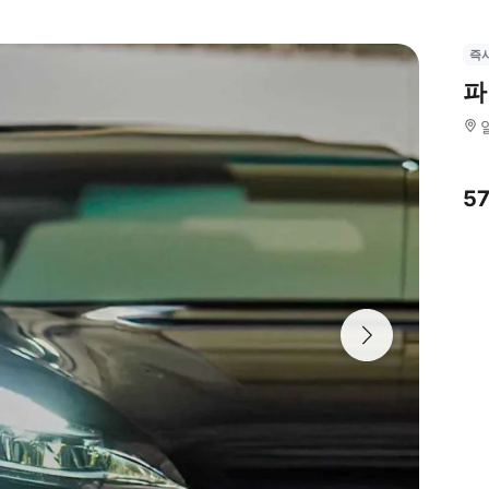
즉
파
5