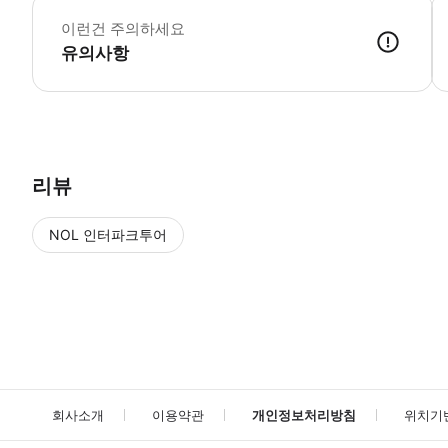
이런건 주의하세요
유의사항
● 예약접수 후 확정이 되면 이용가능합니다. ● 바우처에 안내된 사용 
리뷰
NOL 인터파크투어
NOL
에서 작성된 리뷰 입니다.
별점 높은순
별점 높은순
회사소개
이용약관
개인정보처리방침
위치기