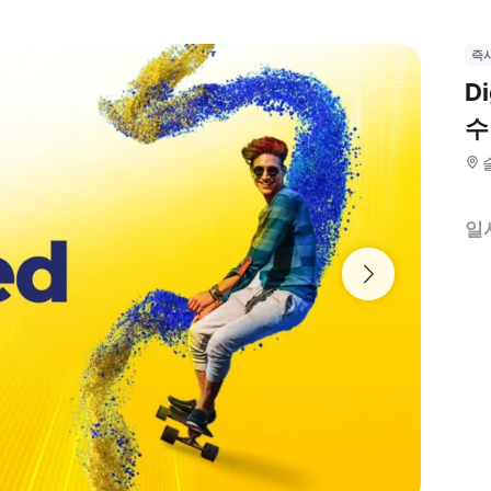
즉
D
수
일