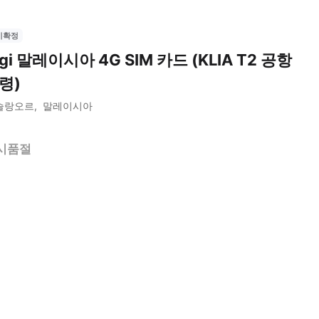
시확정
igi 말레이시아 4G SIM 카드 (KLIA T2 공항
령)
슬랑오르
말레이시아
시품절