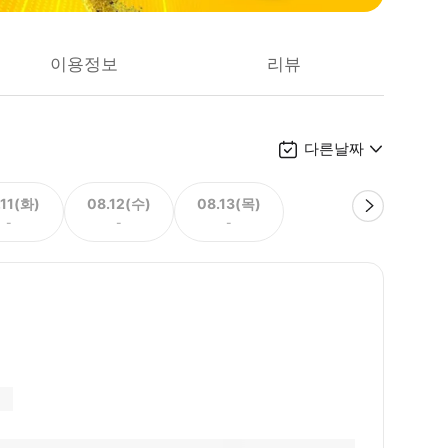
이용정보
리뷰
다른날짜
.11(화)
08.12(수)
08.13(목)
-
-
-