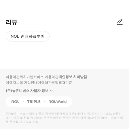
● 예약접수 후 확정이 되면 이용가능합니다. ● 바우처에 안내된 사용 방법
리뷰
NOL 인터파크투어
NOL
별
사
에서
점
진/
작성
높
동
된
은
영
리뷰
순
상
이용약관
위치기반서비스 이용약관
개인정보 처리방침
입니
여행자보험 가입안내
여행약관
분쟁해결기준
다.
(주)놀유니버스 사업자 정보
별
사
NOL
Triple
Interpark Global
점
진/
높
동
(주)놀유니버스
는 일부 상품의 통신판매중개자로서 통신판매의 당사자가 아니므로, 상품의
예약, 이용 및 환불 등 거래와 관련된 의무와 책임은 판매자에게 있으며
은
영
(주)놀유니버스
는 일
체 책임을 지지 않습니다.
순
상