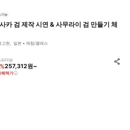
소가능
사카 검 제작 시연 & 사무라이 검 만들기 체
효고현
일본
체험/클래스
,577
원
257,312원~
%
종혜택가