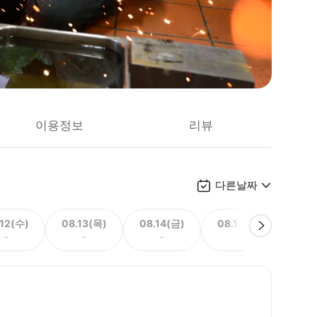
이용정보
리뷰
다른날짜
.12(수)
08.13(목)
08.14(금)
08.15(토)
08.
-
-
-
-