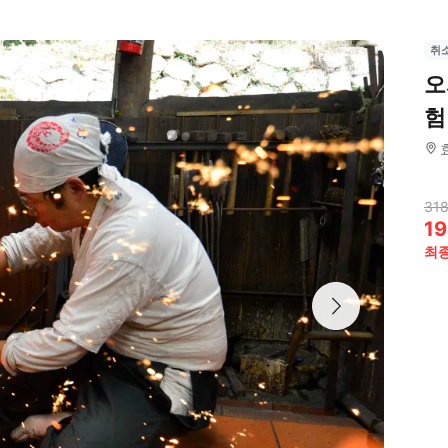
취
오
험
318
19
최