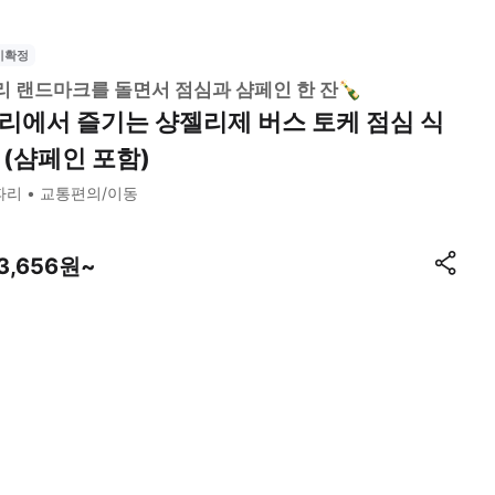
시확정
리 랜드마크를 돌면서 점심과 샴페인 한 잔🍾
리에서 즐기는 샹젤리제 버스 토케 점심 식
 (샴페인 포함)
파리
교통편의/이동
13,656원~