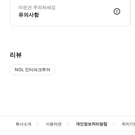
이런건 주의하세요
유의사항
● 예약접수 후 확정이 되면 이용가능합니다. ● 바우처에 안내된 사용 
리뷰
NOL 인터파크투어
NOL
에서 작성된 리뷰 입니다.
별점 높은순
별점 높은순
회사소개
이용약관
개인정보처리방침
위치기