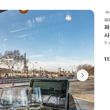
즉
파
파
사
1