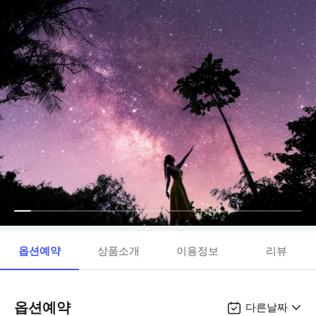
옵션예약
상품소개
이용정보
리뷰
옵션예약
다른날짜