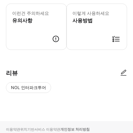
[주의사항] - 개별 여행자 보험 가입을
이런건 주의하세요
이렇게 사용하세요
유의사항
사용방법
📩 바우처 이용 방법 - 예약 확정 후 픽업 시간 기재된 바우처를 메일로 
리뷰
NOL 인터파크투어
NOL
별
사
에서
점
진/
작성
높
동
된
은
영
리뷰
순
상
이용약관
위치기반서비스 이용약관
개인정보 처리방침
입니