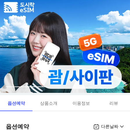
옵션예약
상품소개
이용정보
리뷰
옵션예약
다른날짜