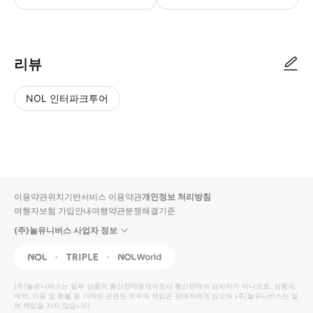
● 예약접수 후 확정이 되면 이용가능합니다. ● 바우처에 안내된 사용 방법
리뷰
NOL 인터파크투어
NOL
별
사
에서
점
진/
작성
높
동
된
은
영
리뷰
순
상
이용약관
위치기반서비스 이용약관
개인정보 처리방침
입니
여행자보험 가입안내
여행약관
분쟁해결기준
다.
(주)놀유니버스 사업자 정보
별
사
NOL
Triple
Interpark Global
점
진/
높
동
(주)놀유니버스
는 일부 상품의 통신판매중개자로서 통신판매의 당사자가 아니므로, 상품의
예약, 이용 및 환불 등 거래와 관련된 의무와 책임은 판매자에게 있으며
은
영
(주)놀유니버스
는 일
체 책임을 지지 않습니다.
순
상