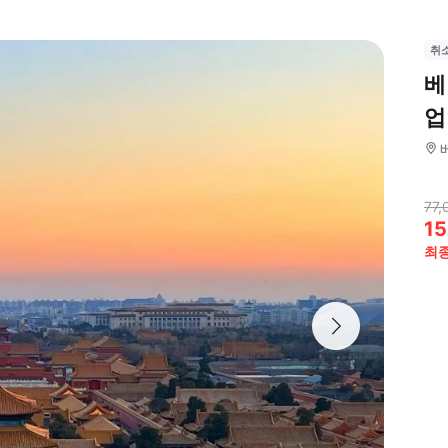
취
베
업
77,
15
최