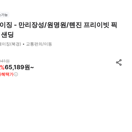
소가능
이징 - 만리장성/원명원/톈진 프리이빗 픽
 샌딩
베이징(북경)
교통편의/이동
041
원
65,189원~
%
종혜택가