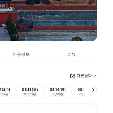
이용정보
리뷰
다른날짜
.12(수)
08.13(목)
08.14(금)
08.15(토)
08.
,189원
65,189원
65,189원
65,189원
65,