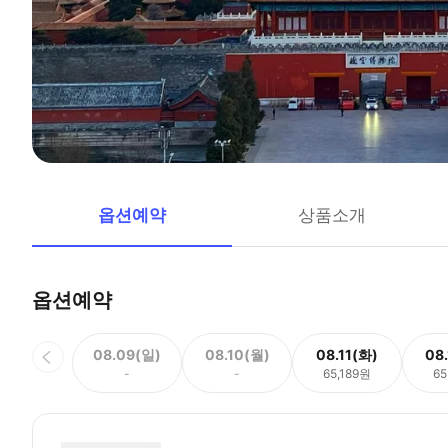
옵션예약
상품소개
옵션예약
08.09(일)
08.10(월)
08.11(화)
08
-
-
65,189원
65