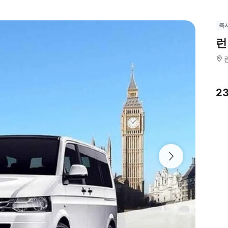
즉
런
2