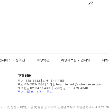
사진/동영상
사진/동영상
반서비스 이용약관
여행약관
여행자보험 가입내역
티켓
고객센터
투어 1588-3443
티켓 1544-1555
팩스 02-6919-1586
이메일 help.interpark@nol-universe.com
해외항공 02-3479-4399
국내항공 02-3479-4340
투어 1:1문의
티켓 1:1문의
므로, 상품의 예약, 이용 및 환불 등 거래와 관련된 의무와 책임은 판매자에게 있으