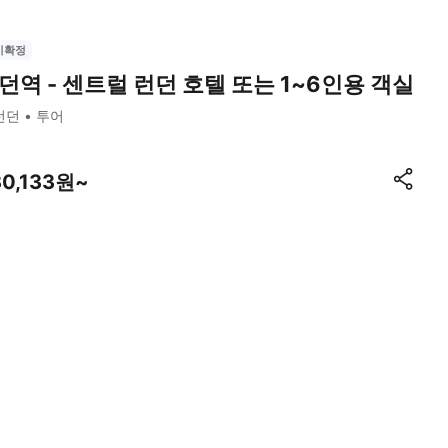
시확정
던역 - 센트럴 런던 호텔 또는 1~6인용 객실
런던
투어
30,133원~