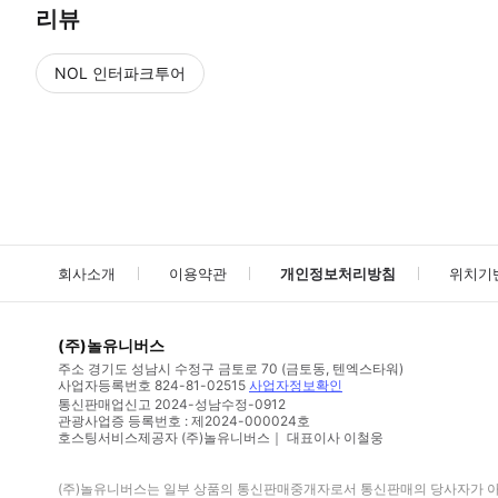
리뷰
NOL 인터파크투어
NOL
에서 작성된 리뷰 입니다.
별점 높은순
별점 높은순
회사소개
이용약관
개인정보처리방침
위치기
(주)놀유니버스
주소
경기도 성남시 수정구 금토로 70 (금토동, 텐엑스타워)
사업자등록번호
824-81-02515
사업자정보확인
통신판매업신고
2024-성남수정-0912
관광사업증 등록번호 : 제2024-000024호
호스팅서비스제공자 (주)놀유니버스｜ 대표이사 이철웅
(주)놀유니버스
는 일부 상품의 통신판매중개자로서 통신판매의 당사자가 아니