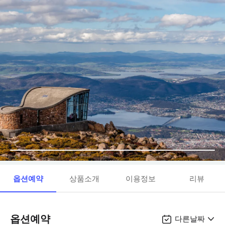
옵션예약
상품소개
이용정보
리뷰
옵션예약
다른날짜