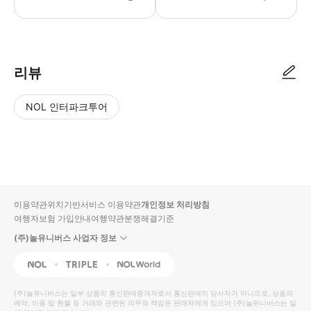
리뷰
NOL 인터파크투어
NOL
별
사
에서
점
진/
작성
높
동
된
은
영
리뷰
순
상
이용약관
위치기반서비스 이용약관
개인정보 처리방침
입니
여행자보험 가입안내
여행약관
분쟁해결기준
다.
(주)놀유니버스 사업자 정보
별
사
NOL
Triple
Interpark Global
점
진/
높
동
(주)놀유니버스
는 일부 상품의 통신판매중개자로서 통신판매의 당사자가 아니므로, 상품의
예약, 이용 및 환불 등 거래와 관련된 의무와 책임은 판매자에게 있으며
은
영
(주)놀유니버스
는 일