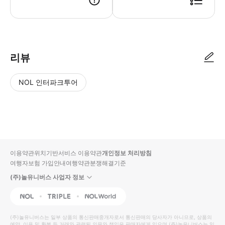
● 예약접수 후 확정이 되면 이용가능합니다. ● 바우처에 안내된 사용 방법
리뷰
NOL 인터파크투어
NOL
별
사
에서
점
진/
작성
높
동
된
은
영
리뷰
순
상
이용약관
위치기반서비스 이용약관
개인정보 처리방침
입니
여행자보험 가입안내
여행약관
분쟁해결기준
다.
(주)놀유니버스 사업자 정보
별
사
NOL
Triple
Interpark Global
점
진/
높
동
(주)놀유니버스
는 일부 상품의 통신판매중개자로서 통신판매의 당사자가 아니므로, 상품의
예약, 이용 및 환불 등 거래와 관련된 의무와 책임은 판매자에게 있으며
(주)놀유니버스
는 일