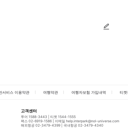
방법을 확인한 후 이용해 주시기 바랍니다. ● 48시간 이내에 바우처를 받지 
사진/동영상
사진/동영상
반서비스 이용약관
여행약관
여행자보험 가입내역
티켓
고객센터
투어 1588-3443
티켓 1544-1555
팩스 02-6919-1586
이메일 help.interpark@nol-universe.com
해외항공 02-3479-4399
국내항공 02-3479-4340