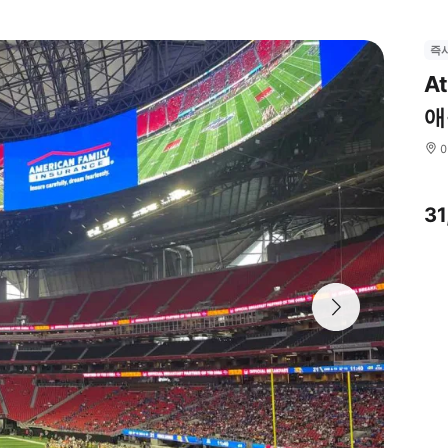
즉
A
애
3