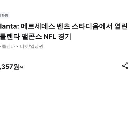
시확정
tlanta: 메르세데스 벤츠 스타디움에서 열린
틀랜타 팰콘스 NFL 경기
애틀랜타
티켓/입장권
1,357원~