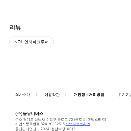
● 예약접수 후 확정이 되면 이용가능합니다. ● 바우처에 안내된 사용 
리뷰
NOL 인터파크투어
NOL
에서 작성된 리뷰 입니다.
별점 높은순
별점 높은순
회사소개
이용약관
개인정보처리방침
위치기
(주)놀유니버스
주소
경기도 성남시 수정구 금토로 70 (금토동, 텐엑스타워)
사업자등록번호
824-81-02515
사업자정보확인
통신판매업신고
2024-성남수정-0912