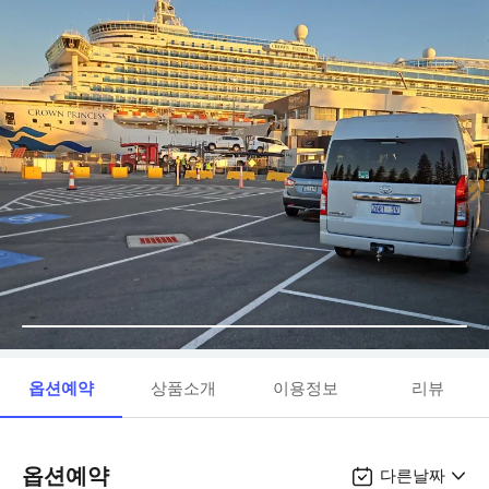
옵션예약
상품소개
이용정보
리뷰
옵션예약
다른날짜