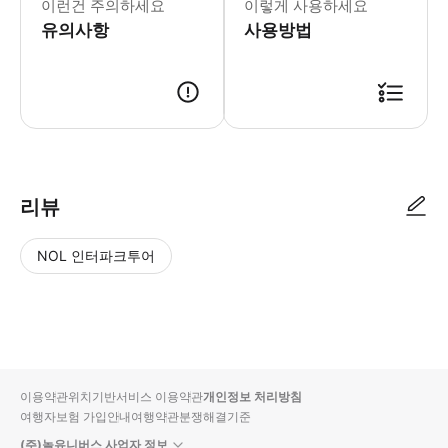
이런건 주의하세요
이렇게 사용하세요
유의사항
사용방법
리뷰
NOL 인터파크투어
NOL
별
사
에서
점
진/
작성
높
동
된
은
영
리뷰
순
상
이용약관
위치기반서비스 이용약관
개인정보 처리방침
입니
여행자보험 가입안내
여행약관
분쟁해결기준
다.
(주)놀유니버스 사업자 정보