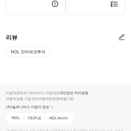
리뷰
NOL 인터파크투어
NOL
별
사
에서
점
진/
작성
높
동
된
은
영
리뷰
순
상
이용약관
위치기반서비스 이용약관
개인정보 처리방침
입니
여행자보험 가입안내
여행약관
분쟁해결기준
다.
(주)놀유니버스 사업자 정보
별
사
NOL
Triple
Interpark Global
점
진/
높
동
(주)놀유니버스
는 일부 상품의 통신판매중개자로서 통신판매의 당사자가 아니므로, 상품의