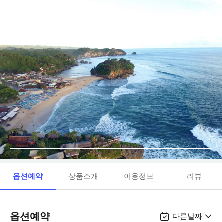
옵션예약
상품소개
이용정보
리뷰
옵션예약
다른날짜