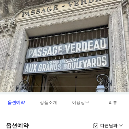
옵션예약
상품소개
이용정보
리뷰
옵션예약
다른날짜