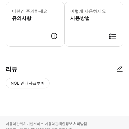
이런건 주의하세요
이렇게 사용하세요
유의사항
사용방법
리뷰
NOL 인터파크투어
NOL
별
사
에서
점
진/
작성
높
동
된
은
영
리뷰
순
상
이용약관
위치기반서비스 이용약관
개인정보 처리방침
입니