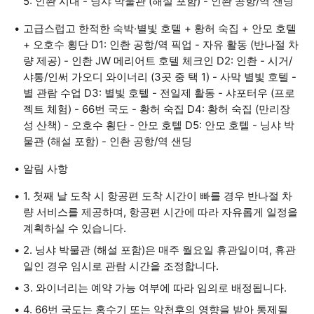
5: 인촨 시내 - 닝샤 박물관 (해설 포함) - 인촨 공항/역 샌딩
고급스럽고 한적한 숙박·별빛 호텔 + 황허 숙집 + 안모 호텔
+ 오호수 횡단 D1: 인촨 공항/역 픽업 - 자유 활동 (반나절 차
량 제공) - 인촨 JW 메리어트 호텔 체크인 D2: 인촨 - 시거/
샤통/인써 가오디 와이너리 (3곳 중 택 1) - 사막 별빛 호텔 -
별 관람 수업 D3: 별빛 호텔 - 전일제 활동 - 샤포터우 (프로
젝트 체험) - 66번 국도 - 황허 숙집 D4: 황허 숙집 (만리장
성 산책) - 오호수 횡단 - 안모 호텔 D5: 안모 호텔 - 닝샤 박
물관 (해설 포함) - 인촨 공항/역 샌딩
알림 사항
1. 첫째 날 도착 시 항공편 도착 시간이 빠를 경우 반나절 차
량 서비스를 제공하며, 항공편 시간에 따라 자유롭게 일정을
계획하실 수 있습니다.
2. 닝샤 박물관 (해설 포함)은 매주 월요일 휴관일이며, 휴관
일인 경우 임시로 관람 시간을 조정합니다.
3. 와이너리는 예약 가능 여부에 따라 임의로 배정됩니다.
4. 66번 국도는 홍수기 또는 악천후의 영향을 받아 통제될