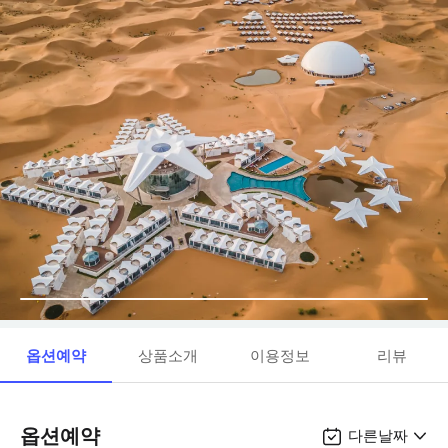
옵션예약
상품소개
이용정보
리뷰
옵션예약
다른날짜