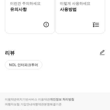
이런건 주의하세요
이렇게 사용하세요
유의사항
사용방법
● 예약접수 후 확정이 되면 이용가능합니다. ● 바우처에 안내된 사용 방법
리뷰
NOL 인터파크투어
NOL
별
사
에서
점
진/
작성
높
동
된
은
영
리뷰
순
상
이용약관
위치기반서비스 이용약관
개인정보 처리방침
입니
여행자보험 가입안내
여행약관
분쟁해결기준
다.