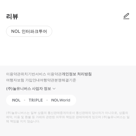
리뷰
NOL 인터파크투어
NOL
별
사
에서
점
진/
작성
높
동
된
은
영
리뷰
순
상
이용약관
위치기반서비스 이용약관
개인정보 처리방침
입니
여행자보험 가입안내
여행약관
분쟁해결기준
다.
(주)놀유니버스 사업자 정보
별
사
NOL
Triple
Interpark Global
점
진/
높
동
(주)놀유니버스
는 일부 상품의 통신판매중개자로서 통신판매의 당사자가 아니므로, 상품의
예약, 이용 및 환불 등 거래와 관련된 의무와 책임은 판매자에게 있으며
은
영
(주)놀유니버스
는 일
체 책임을 지지 않습니다.
순
상