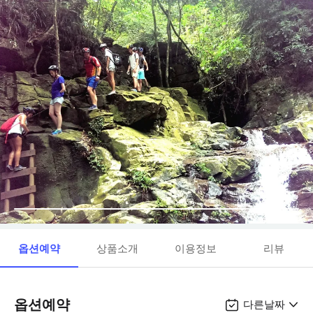
옵션예약
상품소개
이용정보
리뷰
옵션예약
다른날짜