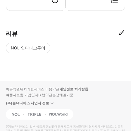
● 예약접수 후 확정이 되면 이용가능합니다. ● 바우처에 안내된 사용 방법
리뷰
NOL 인터파크투어
NOL
별
사
에서
점
진/
작성
높
동
된
은
영
리뷰
순
상
이용약관
위치기반서비스 이용약관
개인정보 처리방침
입니
여행자보험 가입안내
여행약관
분쟁해결기준
다.
(주)놀유니버스 사업자 정보
별
사
NOL
Triple
Interpark Global
점
진/
높
동
(주)놀유니버스
는 일부 상품의 통신판매중개자로서 통신판매의 당사자가 아니므로, 상품의
예약, 이용 및 환불 등 거래와 관련된 의무와 책임은 판매자에게 있으며
(주)놀유니버스
는 일