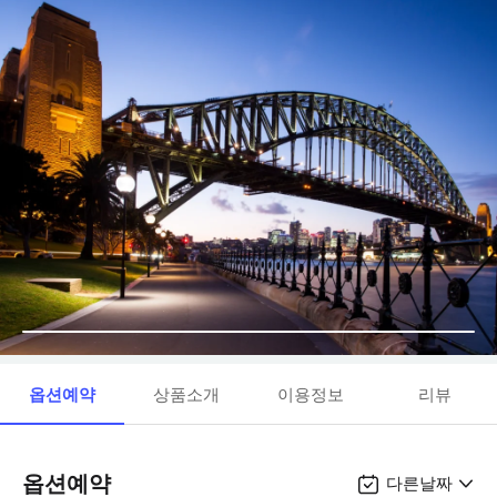
옵션예약
상품소개
이용정보
리뷰
옵션예약
다른날짜