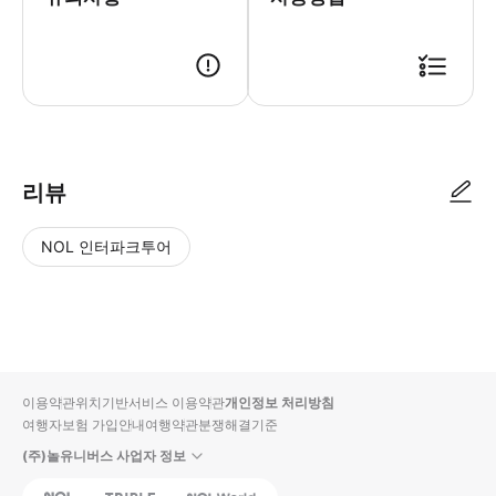
리뷰
NOL 인터파크투어
NOL
별
사
에서
점
진/
작성
높
동
된
은
영
리뷰
순
상
이용약관
위치기반서비스 이용약관
개인정보 처리방침
입니
여행자보험 가입안내
여행약관
분쟁해결기준
다.
(주)놀유니버스 사업자 정보
별
사