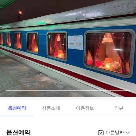
옵션예약
상품소개
이용정보
리뷰
옵션예약
다른날짜