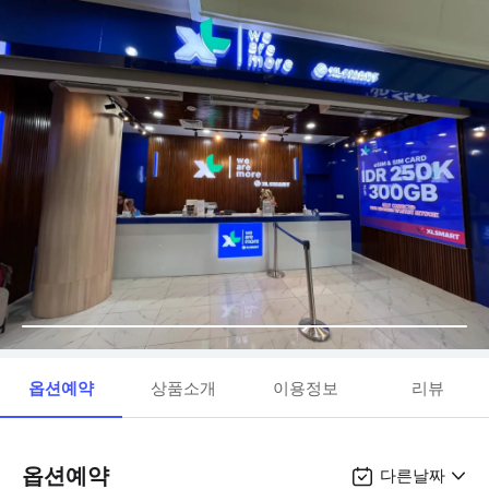
옵션예약
상품소개
이용정보
리뷰
옵션예약
다른날짜