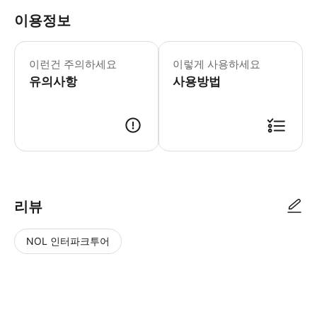
이용정보
- 예약 유의사항 * SIM 카드를 삽입한
- 사용 유의사항 * 데이터 통신 사용
이런건 주의하세요
이렇게 사용하세요
유의사항
사용방법
리뷰
NOL 인터파크투어
NOL
별
사
에서
점
진/
작성
높
동