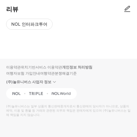
리뷰
NOL 인터파크투어
NOL
별
사
에서
점
진/
작성
높
동
된
은
영
리뷰
순
상
이용약관
위치기반서비스 이용약관
개인정보 처리방침
입니
여행자보험 가입안내
여행약관
분쟁해결기준
다.
(주)놀유니버스 사업자 정보
별
사
NOL
Triple
Interpark Global
점
진/
높
동
(주)놀유니버스
는 일부 상품의 통신판매중개자로서 통신판매의 당사자가 아니므로, 상품의
예약, 이용 및 환불 등 거래와 관련된 의무와 책임은 판매자에게 있으며
은
영
(주)놀유니버스
는 일
체 책임을 지지 않습니다.
순
상