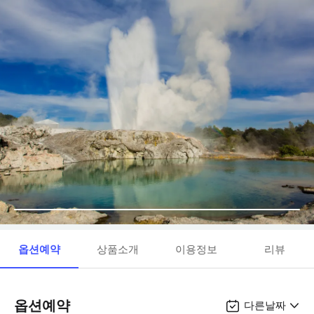
옵션예약
상품소개
이용정보
리뷰
옵션예약
다른날짜