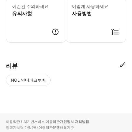
이런건 주의하세요
이렇게 사용하세요
유의사항
사용방법
리뷰
NOL 인터파크투어
NOL
별
사
에서
점
진/
작성
높
동
된
은
영
리뷰
순
상
이용약관
위치기반서비스 이용약관
개인정보 처리방침
입니
여행자보험 가입안내
여행약관
분쟁해결기준
다.