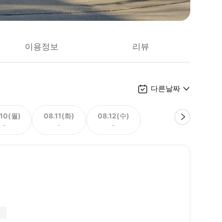
이용정보
리뷰
다른날짜
.10(월)
08.11(화)
08.12(수)
-
-
-