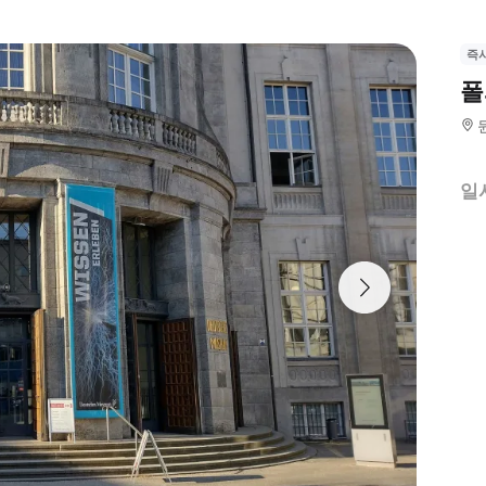
즉
폴
일