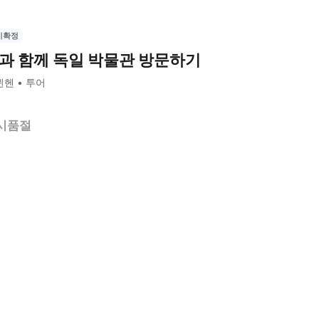
시확정
과 함께 독일 박물관 방문하기
뮌헨
투어
시품절