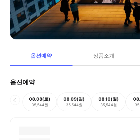
옵션예약
상품소개
옵션예약
08.08(토)
08.09(일)
08.10(월)
08
35,544원
35,544원
35,544원
35