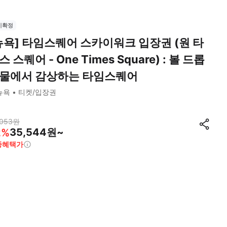
시확정
뉴욕] 타임스퀘어 스카이워크 입장권 (원 타
스 스퀘어 - One Times Square) : 볼 드롭
물에서 감상하는 타임스퀘어
뉴욕
티켓/입장권
,053
원
35,544원~
2
%
종혜택가