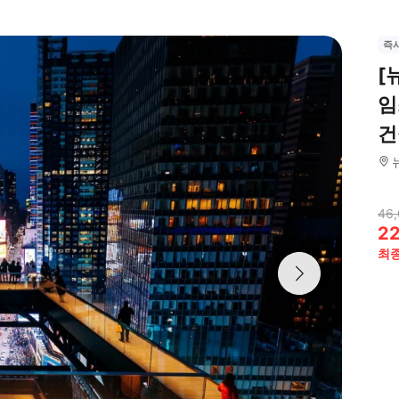
즉
[
임
건
46
2
최