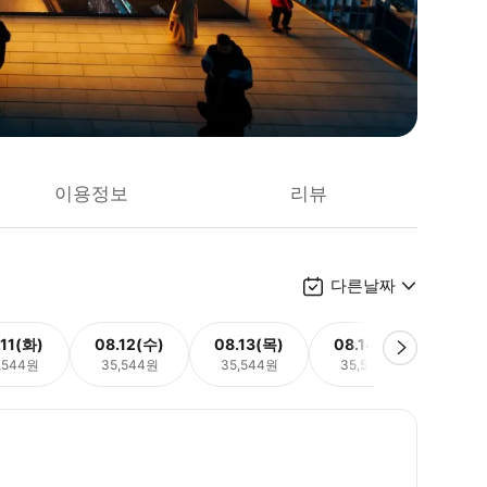
이용정보
리뷰
다른날짜
.11(화)
08.12(수)
08.13(목)
08.14(금)
08.
,544원
35,544원
35,544원
35,544원
35,