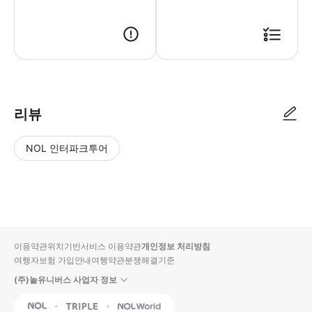
리뷰
NOL 인터파크투어
NOL
별
사
에서
점
진/
작성
높
동
된
은
영
리뷰
순
상
이용약관
위치기반서비스 이용약관
개인정보 처리방침
입니
여행자보험 가입안내
여행약관
분쟁해결기준
다.
(주)놀유니버스 사업자 정보
별
사
NOL
Triple
Interpark Global