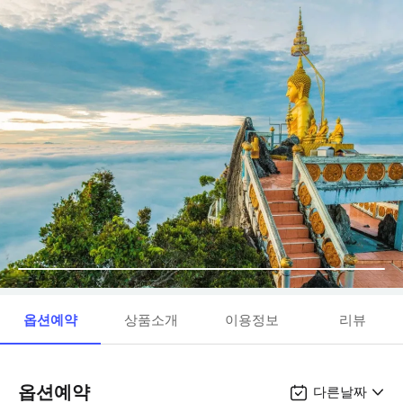
옵션예약
상품소개
이용정보
리뷰
옵션예약
다른날짜