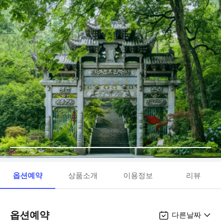
옵션예약
상품소개
이용정보
리뷰
옵션예약
다른날짜