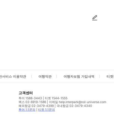
사진/동영상
사진/동영상
반서비스 이용약관
여행약관
여행자보험 가입내역
티켓
고객센터
투어 1588-3443
티켓 1544-1555
팩스 02-6919-1586
이메일 help.interpark@nol-universe.com
해외항공 02-3479-4399
국내항공 02-3479-4340
투어 1:1문의
티켓 1:1문의