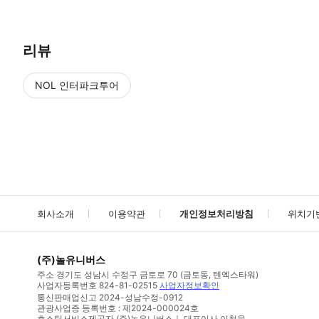
리뷰
NOL 인터파크투어
NOL
에서 작성된 리뷰 입니다.
별점 높은순
별점 높은순
회사소개
이용약관
개인정보처리방침
위치기
(주)놀유니버스
주소
경기도 성남시 수정구 금토로 70 (금토동, 텐엑스타워)
사업자등록번호
824-81-02515
사업자정보확인
통신판매업신고
2024-성남수정-0912
관광사업증 등록번호 : 제2024-000024호
호스팅서비스제공자 (주)놀유니버스｜ 대표이사 이철웅