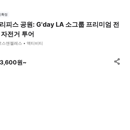
시확정
리피스 공원: G'day LA 소그룹 프리미엄 전
 자전거 투어
로스앤젤레스
액티비티
13,600원~