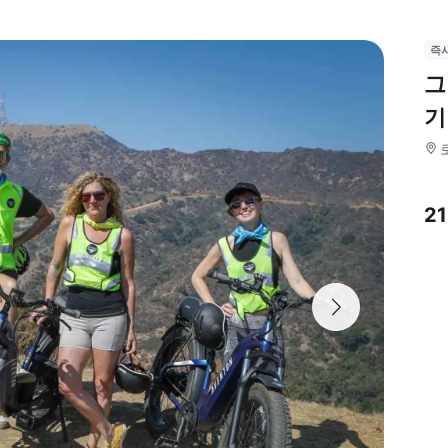
즉
그
기
2