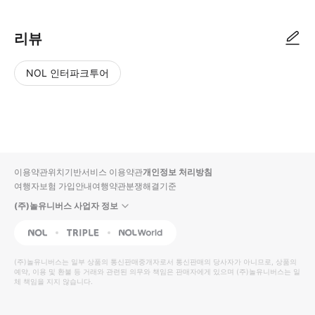
리뷰
NOL 인터파크투어
NOL
별
사
에서
점
진/
작성
높
동
된
은
영
리뷰
순
상
이용약관
위치기반서비스 이용약관
개인정보 처리방침
입니
여행자보험 가입안내
여행약관
분쟁해결기준
다.
(주)놀유니버스 사업자 정보
별
사
NOL
Triple
Interpark Global
점
진/
높
동
(주)놀유니버스
는 일부 상품의 통신판매중개자로서 통신판매의 당사자가 아니므로, 상품의
예약, 이용 및 환불 등 거래와 관련된 의무와 책임은 판매자에게 있으며
은
영
(주)놀유니버스
는 일
체 책임을 지지 않습니다.
순
상