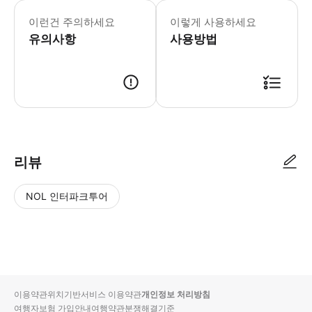
이 활동은 비가 오나 눈이 오나 진행됩니다
이런건 주의하세요
이렇게 사용하세요
유의사항
사용방법
● 예약접수 후 확정이 되면 이용가능합니다. ● 바우처에 안내된 사용 방법
리뷰
NOL 인터파크투어
NOL
별
사
에서
점
진/
작성
높
동
된
은
영
리뷰
순
상
이용약관
위치기반서비스 이용약관
개인정보 처리방침
입니
여행자보험 가입안내
여행약관
분쟁해결기준
다.