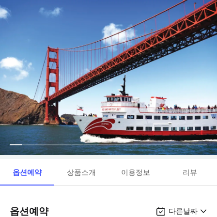
옵션예약
상품소개
이용정보
리뷰
옵션예약
다른날짜