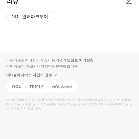
리뷰
NOL 인터파크투어
NOL
별
사
에서
점
진/
작성
높
동
된
은
영
리뷰
순
상
이용약관
위치기반서비스 이용약관
개인정보 처리방침
입니
여행자보험 가입안내
여행약관
분쟁해결기준
다.
(주)놀유니버스 사업자 정보
별
사
NOL
Triple
Interpark Global
점
진/
높
동
(주)놀유니버스
는 일부 상품의 통신판매중개자로서 통신판매의 당사자가 아니므로, 상품의
예약, 이용 및 환불 등 거래와 관련된 의무와 책임은 판매자에게 있으며
은
영
(주)놀유니버스
는 일
체 책임을 지지 않습니다.
순
상