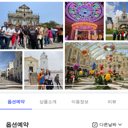
옵션예약
상품소개
이용정보
리뷰
옵션예약
다른날짜