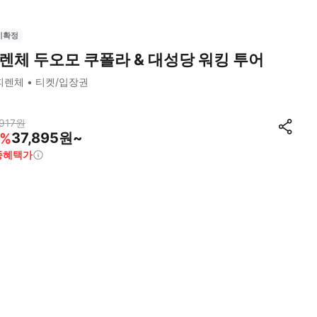
시확정
렌체 두오모 쿠폴라 & 대성당 워킹 투어
피렌체
티켓/입장권
917
원
37,895원~
%
종혜택가