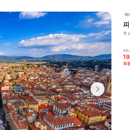
즉
피
46,
19
최