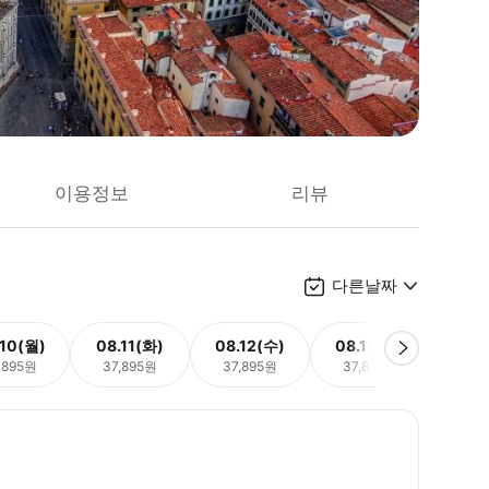
이용정보
리뷰
다른날짜
.10(월)
08.11(화)
08.12(수)
08.13(목)
08.
,895원
37,895원
37,895원
37,895원
37,