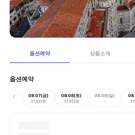
옵션예약
상품소개
옵션예약
08.07(금)
08.08(토)
08.09(일)
08
37,932원
37,932원
-
37