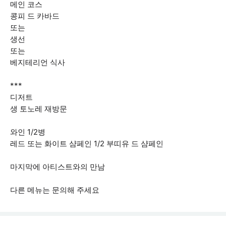
메인 코스
콩피 드 카바드
또는
생선
또는
베지테리언 식사
***
디저트
생 토노레 재방문
와인 1/2병
레드 또는 화이트 샴페인 1/2 부띠유 드 샴페인
마지막에 아티스트와의 만남
다른 메뉴는 문의해 주세요