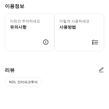
이용정보
- 캐주얼하고 우아한 복장 규정을 준수해
이런건 주의하세요
이렇게 사용하세요
유의사항
사용방법
● 예약접수 후 확정이 되면 이용가능합니다. ● 바우처에 안내된 사용 방법
리뷰
NOL 인터파크투어
NOL
별
사
에서
점
진/
작성
높
동
된