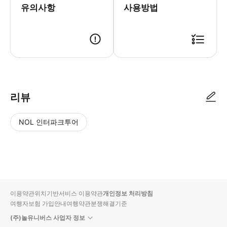
유의사항
사용방법
● 예약접수 후 확정이 되면 이용가능합니다. ● 바우처에 안내된 사용 방법
리뷰
NOL 인터파크투어
NOL
별
사
에서
점
진/
작성
높
동
된
은
영
리뷰
순
상
이용약관
위치기반서비스 이용약관
개인정보 처리방침
입니
여행자보험 가입안내
여행약관
분쟁해결기준
다.
(주)놀유니버스 사업자 정보