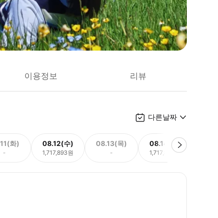
이용정보
리뷰
다른날짜
.11(화)
08.12(수)
08.13(목)
08.14(금)
08.
-
1,717,893원
-
1,717,893원