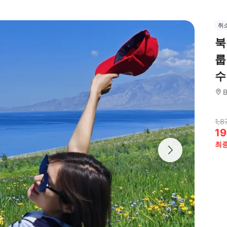
취
북
룹
수
B
1,8
19
최