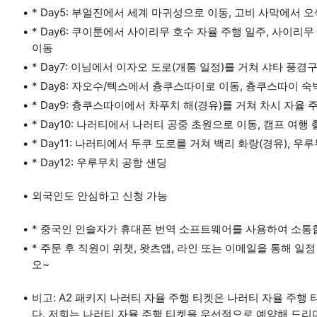
* Day5: 부얼진에서 세계 마귀성으로 이동, 고비 사막에서 
* Day6: 쿠이툰에서 사이리무 호수 자율 주행 일주, 사이리무
이동
* Day7: 이닝에서 이자오 도로(개통 일정)를 거쳐 샤타 풍경
* Day8: 자오수/텍스에서 츙쿠스따이로 이동, 츙쿠스따이 숙
* Day9: 츙쿠스따이에서 차푸치 해(경유)를 거쳐 차시 자율
* Day10: 나러티에서 나러티 공중 초원으로 이동, 캠프 여행 
* Day11: 나러티에서 두쿠 도로를 거쳐 백리 화랑(경유), 우
* Day12: 우루무치 공항 샌딩
외국인도 안심하고 신청 가능
* 중국인 인솔자가 휴대폰 번역 소프트웨어를 사용하여 소통
* 주문 후 직원이 위챗, 왓츠앱, 라인 또는 이메일을 통해 
오~
비고: A2 패키지 나러티 자율 주행 티켓은 나러티 자율 주행
다. 저희는 나러티 자율 주행 티켓을 우선적으로 예약해 드리