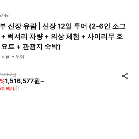
소가능
부 신장 유람 | 신장 12일 투어 (2-6인 소그
 + 럭셔리 차량 + 의상 체험 + 사이리무 호
 요트 + 관광지 숙박)
urqin
투어
77,667
원
1,516,577원~
%
종혜택가