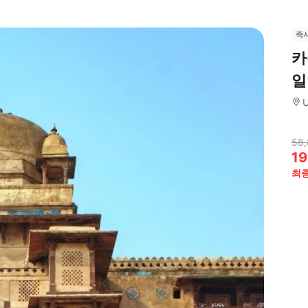
즉
카
일
U
58
19
최