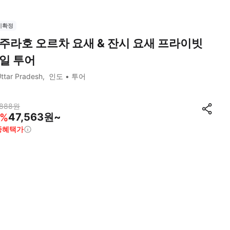
시확정
주라호 오르차 요새 & 잔시 요새 프라이빗
일 투어
ttar Pradesh
인도
투어
,888
원
47,563원~
%
종혜택가