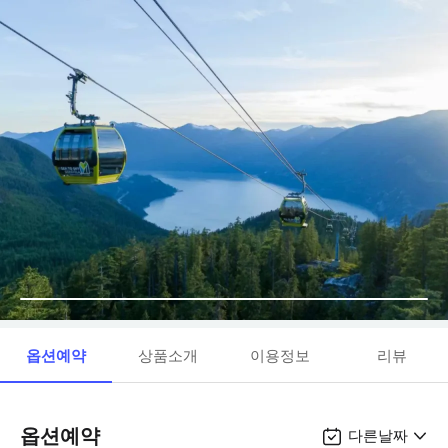
옵션예약
상품소개
이용정보
리뷰
옵션예약
다른날짜