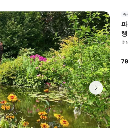
즉
파
행
7