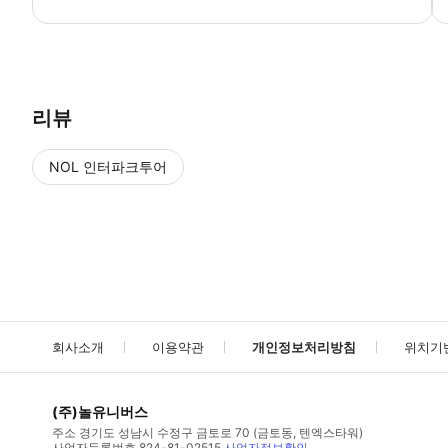
● 예약접수 후 확정이 되면 이용가능합니다. ● 바우처에 안내된 사용 
리뷰
NOL 인터파크투어
NOL
에서 작성된 리뷰 입니다.
별점 높은순
별점 높은순
회사소개
이용약관
개인정보처리방침
위치기
(주)놀유니버스
주소
경기도 성남시 수정구 금토로 70 (금토동, 텐엑스타워)
사업자등록번호
824-81-02515
사업자정보확인