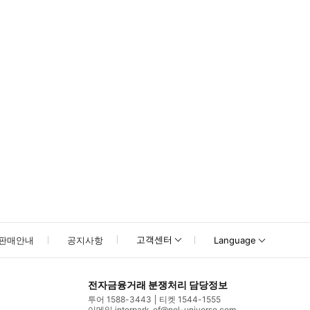
못하신 경우 고객센터로 문의해 주시기 바랍니다.
고객센터
판매안내
공지사항
Language
전자금융거래 분쟁처리 담당정보
투어 1588-3443
티켓 1544-1555
이메일 interpark_ef@nol-universe.com