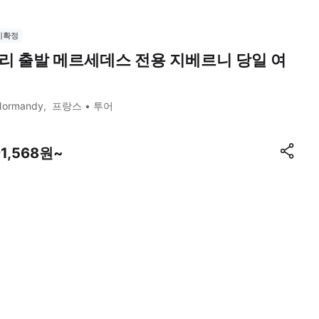
시확정
리 출발 메르세데스 전용 지베르니 당일 여
Normandy
프랑스
투어
91,568원~