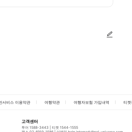
방법을 확인한 후 이용해 주시기 바랍니다. ● 48시간 이내에 바우처를 받지 
사진/동영상
사진/동영상
반서비스 이용약관
여행약관
여행자보험 가입내역
티켓
고객센터
투어 1588-3443
티켓 1544-1555
팩스 02-6919-1586
이메일 help.interpark@nol-universe.com