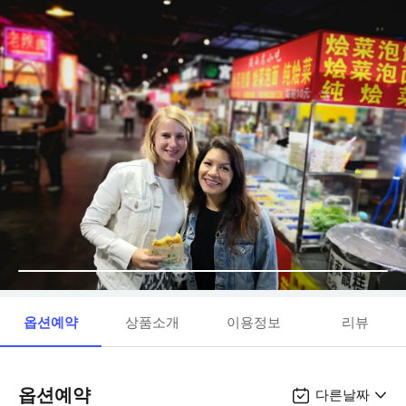
옵션예약
상품소개
이용정보
리뷰
옵션예약
다른날짜