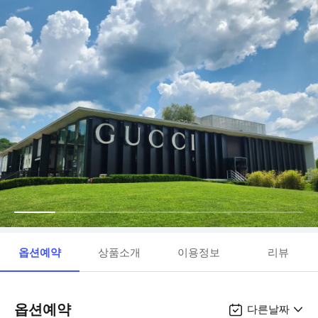
옵션예약
상품소개
이용정보
리뷰
옵션예약
다른날짜