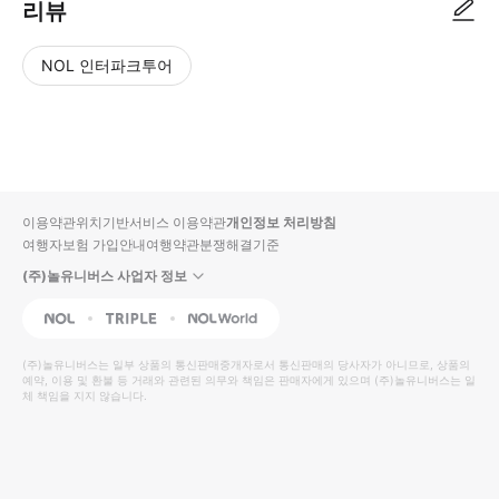
리뷰
NOL 인터파크투어
NOL
별
사
에서
점
진/
작성
높
동
된
은
영
리뷰
순
상
이용약관
위치기반서비스 이용약관
개인정보 처리방침
입니
여행자보험 가입안내
여행약관
분쟁해결기준
다.
(주)놀유니버스 사업자 정보
별
사
NOL
Triple
Interpark Global
점
진/
높
동
(주)놀유니버스
는 일부 상품의 통신판매중개자로서 통신판매의 당사자가 아니므로, 상품의
예약, 이용 및 환불 등 거래와 관련된 의무와 책임은 판매자에게 있으며
은
영
(주)놀유니버스
는 일
체 책임을 지지 않습니다.
순
상